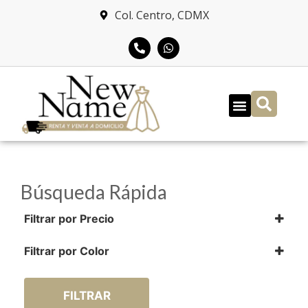
Col. Centro, CDMX
Búsqueda Rápida
Filtrar por Precio
$
900.00
-
$
2,000.00
$
2,001.00
-
$
3,000.00
Filtrar por Color
$
3,001.00
-
$
4,000.00
$
4,001.00
-
$
5,000.00
$
5,001.00
-
$
6,000.00
FILTRAR