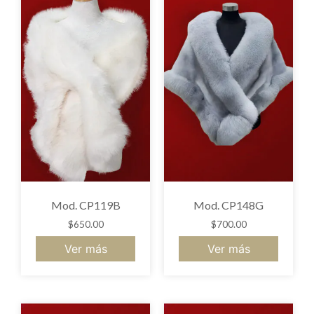
Mod. CP119B
Mod. CP148G
$
650.00
$
700.00
Ver más
Ver más