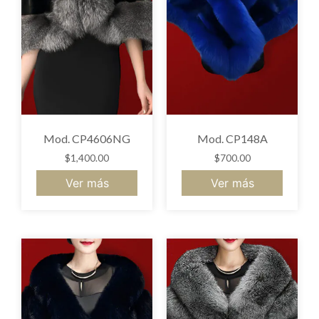
Mod. CP4606NG
Mod. CP148A
$
1,400.00
$
700.00
Ver más
Ver más