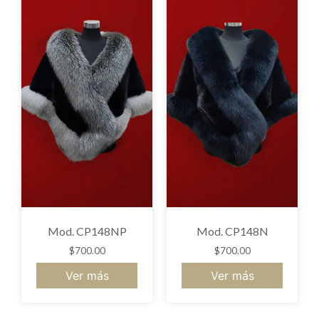
Mod. CP148NP
Mod. CP148N
$
700.00
$
700.00
Ver más
Ver más