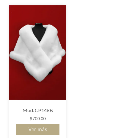
Mod. CP148B
$
700.00
Ver más