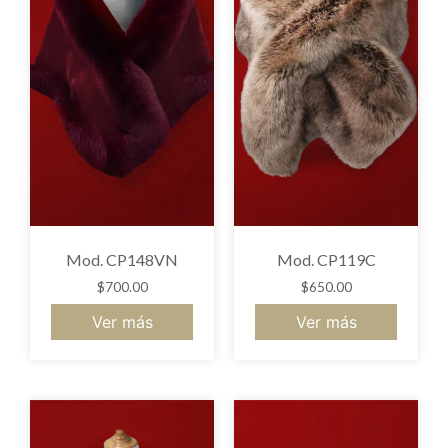
Mod. CP148VN
Mod. CP119C
$
700.00
$
650.00
Ver más
Ver más