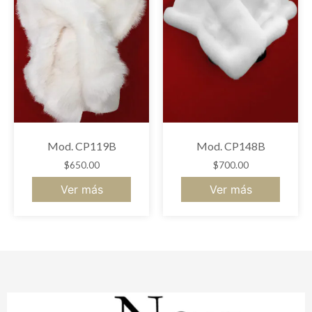
Mod. CP119B
Mod. CP148B
$
650.00
$
700.00
Ver más
Ver más