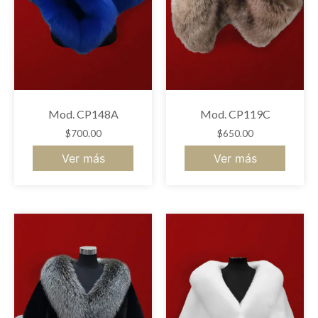
Mod. CP148A
Mod. CP119C
$
700.00
$
650.00
Ver más
Ver más