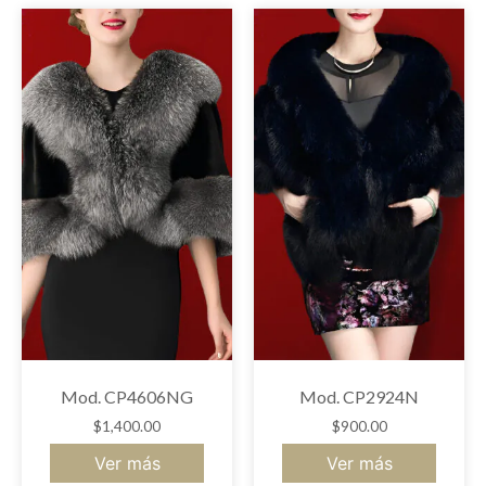
Mod. CP4606NG
Mod. CP2924N
$
1,400.00
$
900.00
Ver más
Ver más