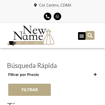
Col. Centro, CDMX
Búsqueda Rápida
Filtrar por Precio
$
900.00
-
$
2,000.00
$
2,001.00
-
$
3,000.00
$
3,001.00
-
$
4,000.00
FILTRAR
$
4,001.00
-
$
5,000.00
$
5,001.00
-
$
6,000.00