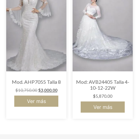
Mod. AHP7055 Talla 8
Mod: AVB24405 Talla 4-
10-12-22W
$
10,750.00
$
3,000.00
$
5,870.00
Ver más
Ver más