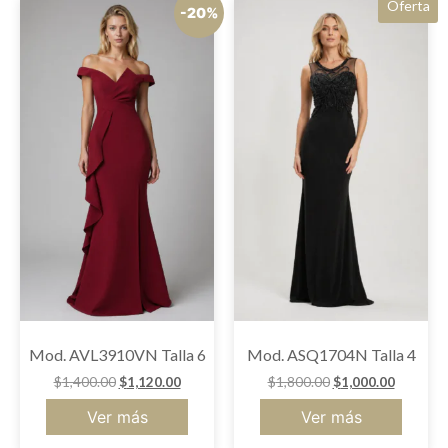
Oferta
-20%
Mod. AVL3910VN Talla 6
Mod. ASQ1704N Talla 4
$
1,400.00
$
1,120.00
$
1,800.00
$
1,000.00
Ver más
Ver más