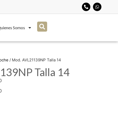
uienes Somos
Noche
/ Mod. AVL21139NP Talla 14
139NP Talla 14
0
0