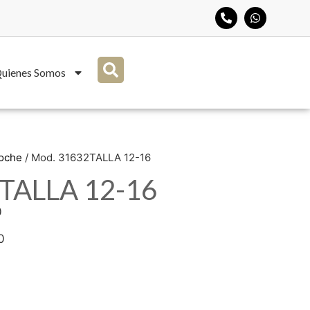
uienes Somos
Noche
/ Mod. 31632TALLA 12-16
TALLA 12-16
0
0