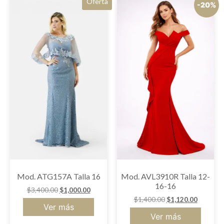
Oferta
-20%
Mod. ATG157A Talla 16
Mod. AVL3910R Talla 12-
16-16
$
3,400.00
$
1,000.00
$
1,400.00
$
1,120.00
Ver más
Ver más