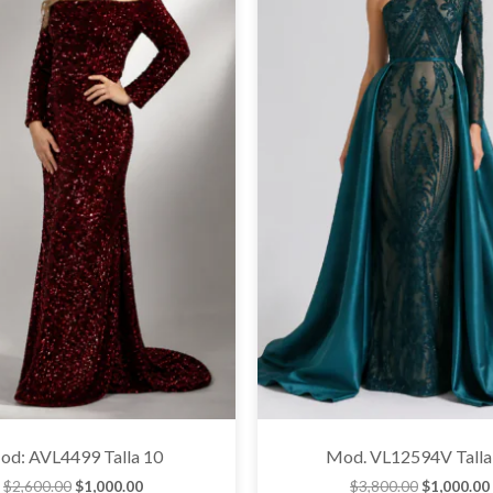
od: AVL4499 Talla 10
Mod. VL12594V Talla
$
2,600.00
$
1,000.00
$
3,800.00
$
1,000.00