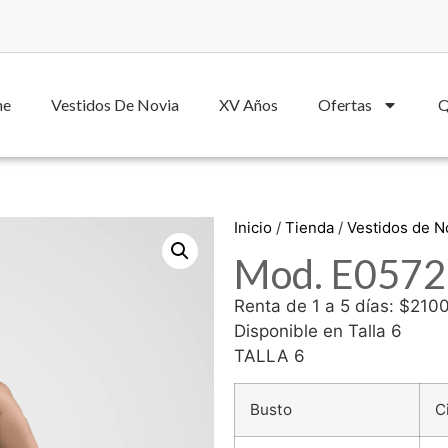
he
Vestidos De Novia
XV Años
Ofertas
Q
Inicio
/
Tienda
/
Vestidos de 
Mod. E0572
Renta de 1 a 5 días: $210
Disponible en Talla 6
TALLA 6
Busto
C