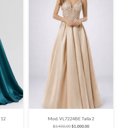
 12
Mod. VL7224BE Talla 2
$
3,400.00
$
1,000.00