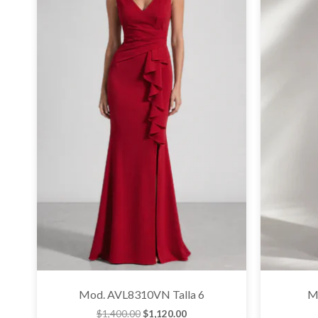
Mod. AVL8310VN Talla 6
M
$
1,400.00
$
1,120.00