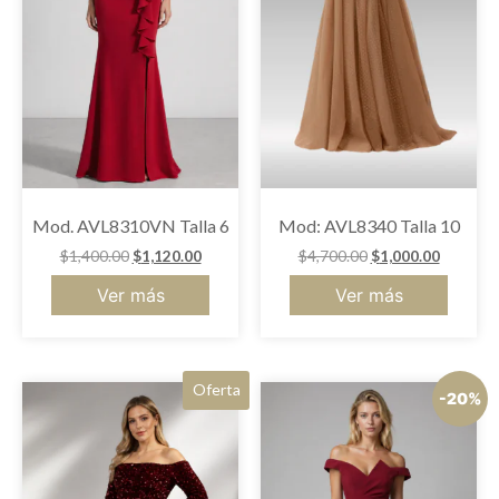
Mod. AVL8310VN Talla 6
Mod: AVL8340 Talla 10
$
1,400.00
$
1,120.00
$
4,700.00
$
1,000.00
Ver más
Ver más
Oferta
-20%