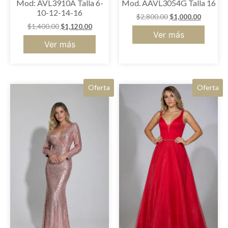
Mod: AVL3910A Talla 6-
Mod. AAVL3054G Talla 16
10-12-14-16
$
2,800.00
$
1,000.00
$
1,400.00
$
1,120.00
Ver más
Ver más
Oferta
Oferta