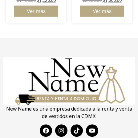
$
1,400.00
$
1,120.00
$
2,600.00
$
1,000.00
Ver más
Ver más
New Name es una empresa dedicada a la renta y venta
de vestidos en la CDMX.