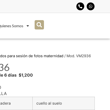
uienes Somos
idos para sesión de fotos maternidad
/ Mod. VM2936
36
e 6 días $1,200
0
ALLA
adera
cuello al suelo