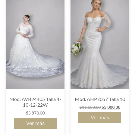
Mod: AVB24405 Talla 4-
Mod. AHP7057 Talla 10
10-12-22W
$
11,038.00
$
3,000.00
$
5,870.00
Ver más
Ver más