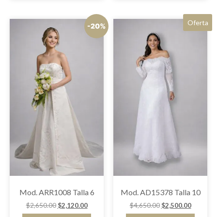
Oferta
-20%
Mod. ARR1008 Talla 6
Mod. AD15378 Talla 10
$
2,650.00
$
2,120.00
$
4,650.00
$
2,500.00