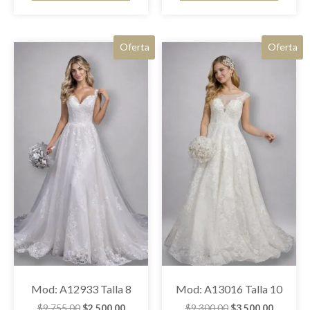
Oferta
Oferta
Mod: A12933 Talla 8
Mod: A13016 Talla 10
$
9,755.00
$
2,500.00
$
9,300.00
$
3,500.00