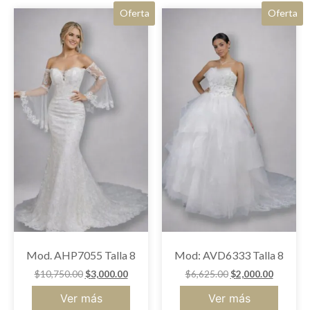
Oferta
Oferta
Mod. AHP7055 Talla 8
Mod: AVD6333 Talla 8
$
10,750.00
$
3,000.00
$
6,625.00
$
2,000.00
Ver más
Ver más