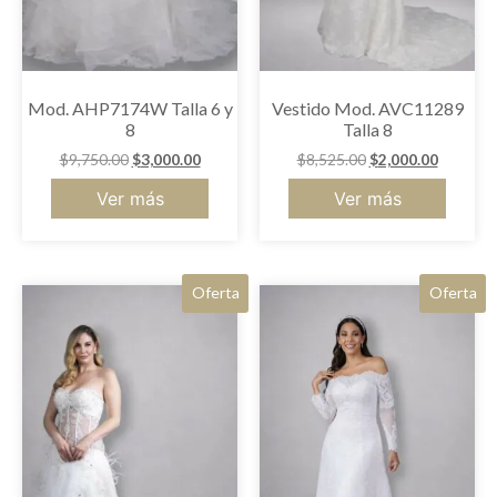
Mod. AHP7174W Talla 6 y
Vestido Mod. AVC11289
8
Talla 8
$
9,750.00
$
3,000.00
$
8,525.00
$
2,000.00
Ver más
Ver más
Oferta
Oferta