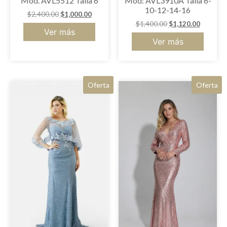
Mod. AVL5512 Talla 6
Mod: AVL3910A Talla 6-
10-12-14-16
$
2,400.00
$
1,000.00
$
1,400.00
$
1,120.00
Ver más
Ver más
Oferta
Oferta