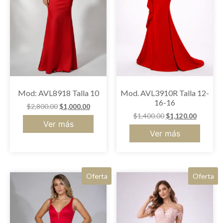
Mod: AVL8918 Talla 10
Mod. AVL3910R Talla 12-
16-16
$
2,800.00
$
1,000.00
$
1,400.00
$
1,120.00
Ver más
Ver más
Oferta
Oferta