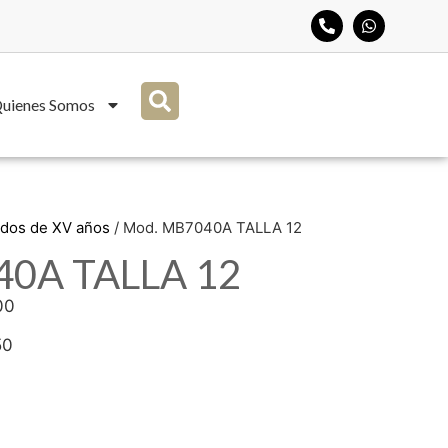
uienes Somos
idos de XV años
/ Mod. MB7040A TALLA 12
40A TALLA 12
00
50