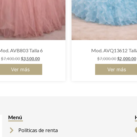
Mod. AVB803 Talla 6
Mod. AVQ13612 Tall
$
7,400.00
$
3,500.00
$
7,000.00
$
2,000.00
Ver más
Ver más
Menú
Políticas de renta