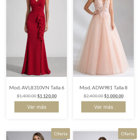
Mod. AVL8310VN Talla 6
Mod. ADW981 Talla 8
$
1,400.00
$
1,120.00
$
2,400.00
$
1,000.00
Ver más
Ver más
Oferta
Oferta