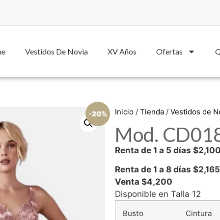
he
Vestidos De Novia
XV Años
Ofertas
Q
Inicio
/
Tienda
/
Vestidos de 
-20%
Mod. CD0181
Renta de 1 a 5 días $2,10
Renta de 1 a 8 días $2,165
Venta $4,200
Disponible en Talla 12
Busto
Cintura