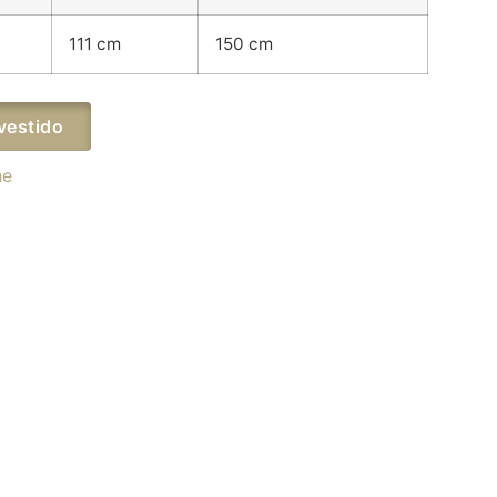
111 cm
150 cm
vestido
he