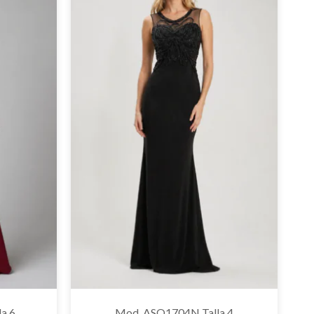
a 6
Mod. ASQ1704N Talla 4