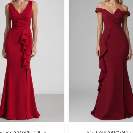
d. AVL8310VN Talla 6
Mod. AVL3910VN Tall