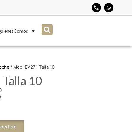
uienes Somos
Noche
/ Mod. EV271 Talla 10
Talla 10
0
2
vestido