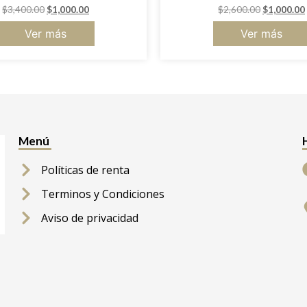
$
3,400.00
$
1,000.00
$
2,600.00
$
1,000.00
Ver más
Ver más
Menú
Políticas de renta
Terminos y Condiciones
Aviso de privacidad