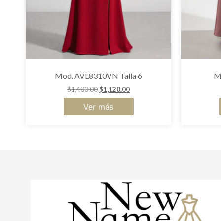
Mod. AVL8310VN Talla 6
M
$
1,400.00
$
1,120.00
Ver más