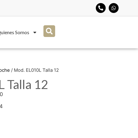
uienes Somos
Noche
/ Mod. EL010L Talla 12
 Talla 12
00
74