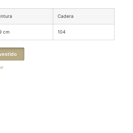
intura
Cadera
9 cm
104
vestido
he