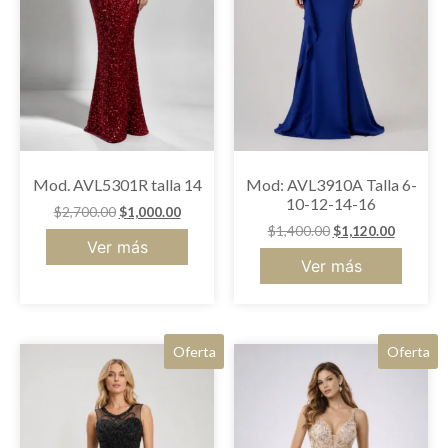
Mod. AVL5301R talla 14
Mod: AVL3910A Talla 6-
10-12-14-16
$
2,700.00
$
1,000.00
$
1,400.00
$
1,120.00
Ver más
Ver más
Oferta
Oferta