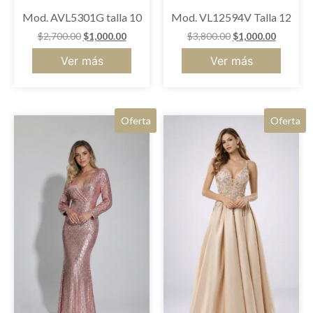
Mod. AVL5301G talla 10
Mod. VL12594V Talla 12
$
2,700.00
$
1,000.00
$
3,800.00
$
1,000.00
Ver más
Ver más
Oferta
Oferta