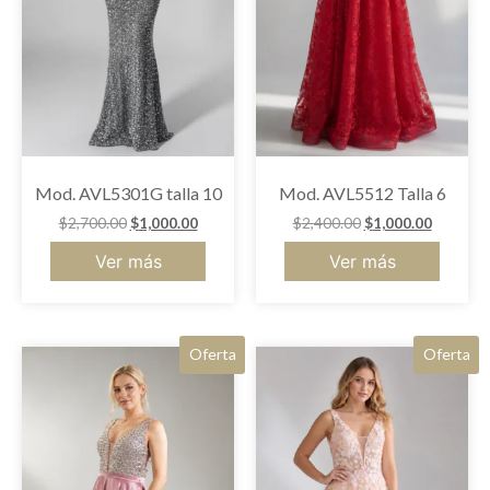
Mod. AVL5301G talla 10
Mod. AVL5512 Talla 6
$
2,700.00
$
1,000.00
$
2,400.00
$
1,000.00
Ver más
Ver más
Oferta
Oferta