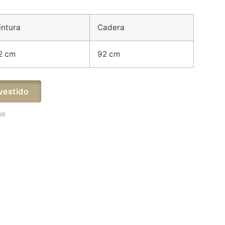
intura
Cadera
2 cm
92 cm
vestido
he