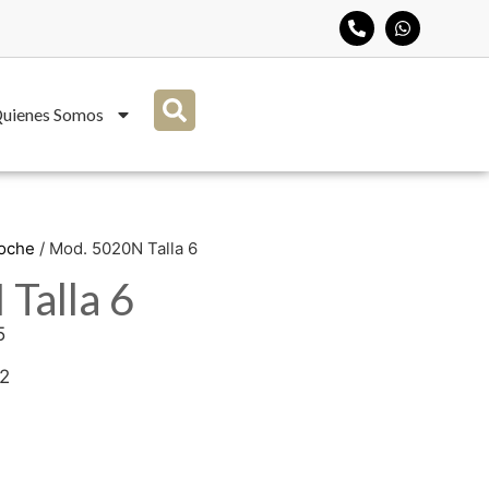
uienes Somos
Noche
/ Mod. 5020N Talla 6
Talla 6
5
92