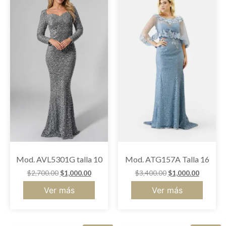
Mod. AVL5301G talla 10
Mod. ATG157A Talla 16
$
2,700.00
$
1,000.00
$
3,400.00
$
1,000.00
Ver más
Ver más