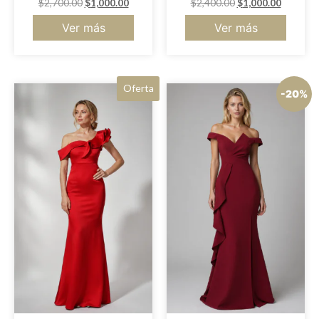
$
2,700.00
$
1,000.00
$
2,400.00
$
1,000.00
Ver más
Ver más
Oferta
-20%