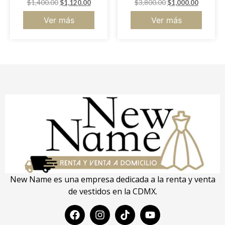
$
1,400.00
$
1,120.00
$
3,800.00
$
1,000.00
Ver más
Ver más
New Name es una empresa dedicada a la renta y venta
de vestidos en la CDMX.