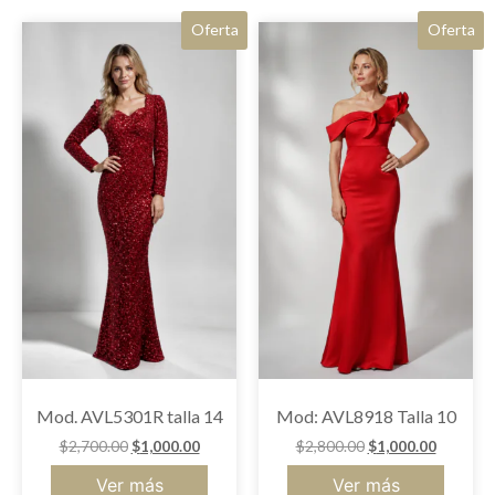
Oferta
Oferta
Mod. AVL5301R talla 14
Mod: AVL8918 Talla 10
$
2,700.00
$
1,000.00
$
2,800.00
$
1,000.00
Ver más
Ver más