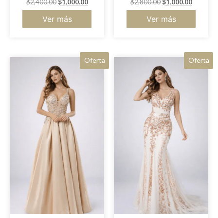
$
2,400.00
$
1,000.00
$
2,800.00
$
1,000.00
Ver más
Ver más
Oferta
Oferta