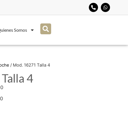
uienes Somos
Noche
/ Mod. 16271 Talla 4
Talla 4
00
40