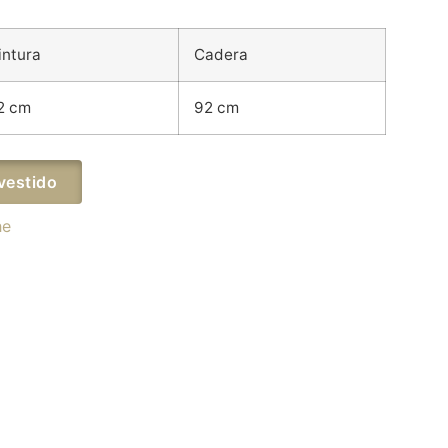
intura
Cadera
2 cm
92 cm
vestido
he