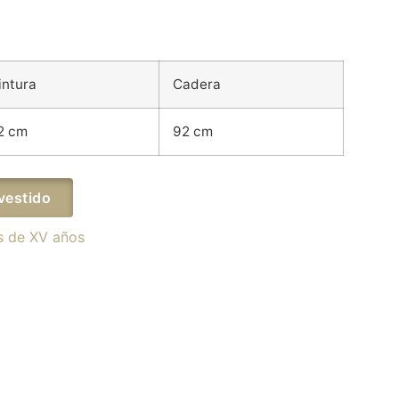
intura
Cadera
2 cm
92 cm
vestido
s de XV años