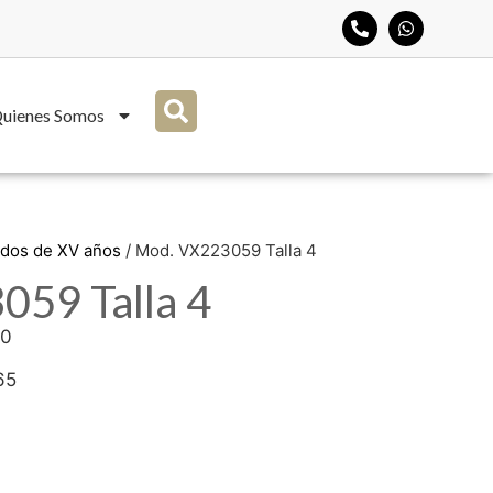
uienes Somos
idos de XV años
/ Mod. VX223059 Talla 4
59 Talla 4
50
65