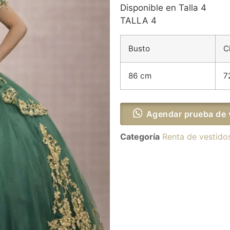
Disponible en Talla 4
TALLA 4
Busto
C
86 cm
7
Agendar prueba de 
Categoría
Renta de vestido