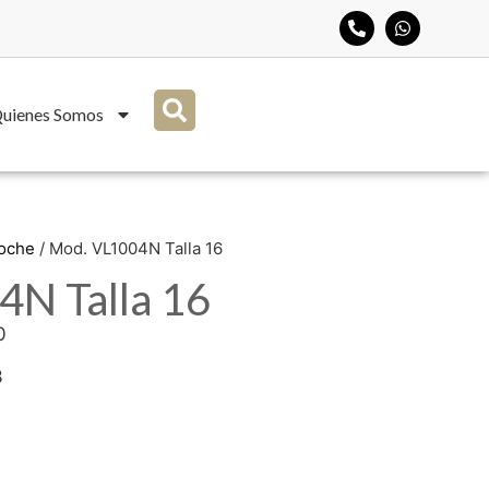
uienes Somos
Noche
/ Mod. VL1004N Talla 16
N Talla 16
0
3