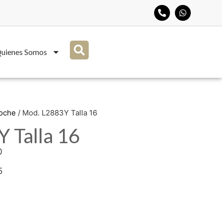
uienes Somos
Noche
/ Mod. L2883Y Talla 16
 Talla 16
0
5