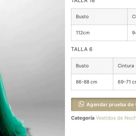
TALLA 18
Busto
C
112cm
9
TALLA 6
Busto
Cintura
86-88 cm
69-71 
Agendar prueba de 
Categoría
Vestidos de Noc