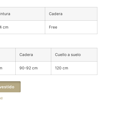
intura
Cadera
4 cm
Free
Cadera
Cuello a suelo
cm
90-92 cm
120 cm
vestido
he