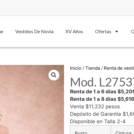
he
Vestidos De Novia
XV Años
Ofertas
Q
Inicio
/
Tienda
/
Renta de vest
Mod. L2753T
Renta de 1 a 6 días $5,2
Renta de 1 a 8 días $5,61
Venta $11,232 pesos
Depósito de Garantía $1,
Disponible en Talla 2-4
Busto
Cintura