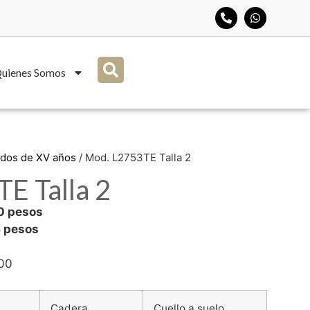
uienes Somos
idos de XV años
/ Mod. L2753TE Talla 2
E Talla 2
00 pesos
6 pesos
600
Cadera
Cuello a suelo