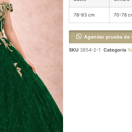
78-93 cm
70-78 c
Agendar prueba de 
SKU
3854-2-1
Categoría
R