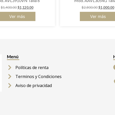
d. AVL3910VN Talla 6
Mod. AAVL3054G Tall
$
1,400.00
$
1,120.00
$
2,800.00
$
1,000.00
Ver más
Ver más
Menú
Políticas de renta
Terminos y Condiciones
Aviso de privacidad