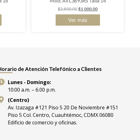
a 16
Mod. AVL3893RS Talla 14
$
2,800.00
$
1,000.00
Ver más
Horario de Atención Telefónico a Clientes
Lunes - Domingo:
10:00 a.m. – 6.00 p.m.
(Centro)
Av. Izazaga #121 Piso 5 20 De Noviembre #151
Piso 5 Col. Centro, Cuauhtémoc, CDMX 06080
Edificio de comercio y oficinas.