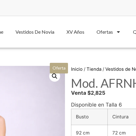
he
Vestidos De Novia
XV Años
Ofertas
Q
Oferta
Inicio
/
Tienda
/
Vestidos de 
Mod. AFRNH
Venta $2,825
Disponible en Talla 6
Busto
Cintura
92 cm
72 cm