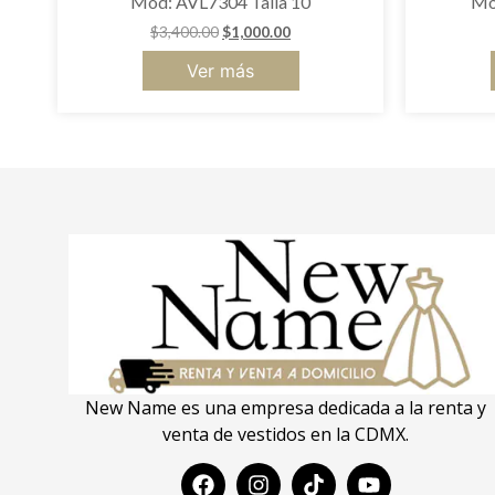
Mod: AVL7304 Talla 10
Mo
$
3,400.00
$
1,000.00
Ver más
New Name es una empresa dedicada a la renta y
venta de vestidos en la CDMX.