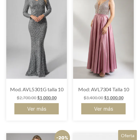
Mod. AVL5301G talla 10
Mod: AVL7304 Talla 10
$
2,700.00
$
1,000.00
$
3,400.00
$
1,000.00
Ver más
Ver más
Oferta
-20%