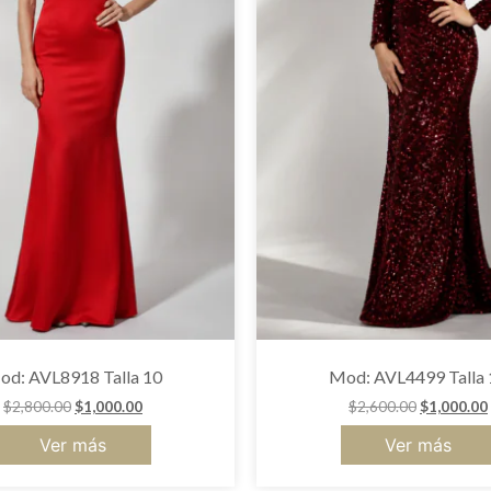
od: AVL8918 Talla 10
Mod: AVL4499 Talla 
$
2,800.00
$
1,000.00
$
2,600.00
$
1,000.00
Ver más
Ver más