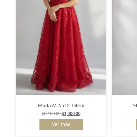
Mod. AVL5512 Talla 6
M
$
2,400.00
$
1,000.00
Ver más