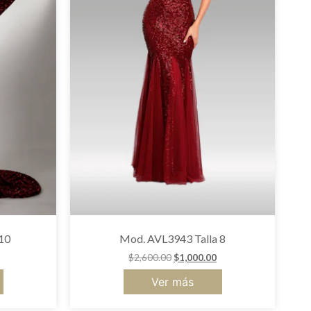
10
Mod. AVL3943 Talla 8
$
2,600.00
$
1,000.00
Ver más